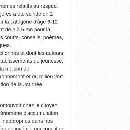
thèmes relatifs au respect
ères a été scindé en 2
ur la catégorie d'âge 6-12
ant de 3 à 5 mn pour la
hs courts, conseils, poèmes,
iques.
ctionnés et dont les auteurs
établissements de jeunesse,
 la maison de
ironnement et du milieu vert
ation de la Journée
promouvoir chez le citoyen
 phénomène d'accumulation
 inappropriés dans nos
tégorie juvénile qui constitue