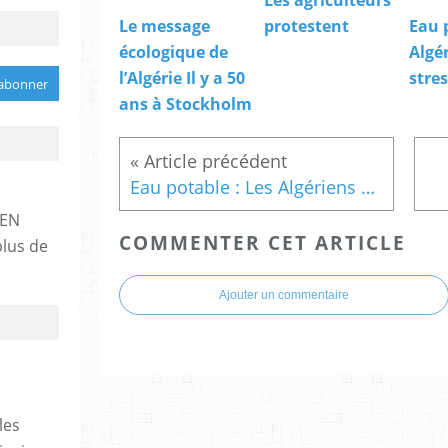
Les agriculteurs
Le message
protestent
Eau 
écologique de
Algé
l’Algérie Il y a 50
stre
ans à Stockholm
Eau potable : Les Algériens sous stress hydrique
 EN
COMMENTER CET ARTICLE
lus de
Ajouter un commentaire
les