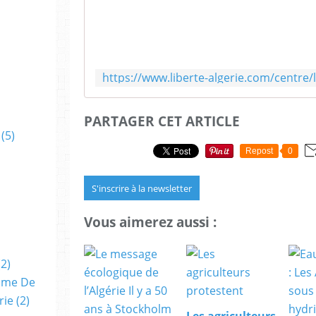
PARTAGER CET ARTICLE
(5)
Repost
0
S'inscrire à la newsletter
Vous aimerez aussi :
2)
amme De
rie
(2)