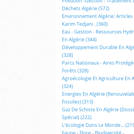
Pollution -gestion - Traitement
Déchets Algérie
(572)
Environnement Algérie: Articles
Karim Tedjani .
(360)
Eau - Gestion - Ressources Hyd
En Algérie
(344)
Développement Durable En Algé
(328)
Parcs Nationaux - Aires Protégé
Forêts
(328)
Agroécologie Et Agriculture En A
(324)
Energies En Algérie (renouvelab
Fossiles)
(313)
Gaz De Schiste En Algérie (doss
Spécial)
(222)
L'écologie Dans Le Monde...
(219
Faune - Flore - Biodiversité -