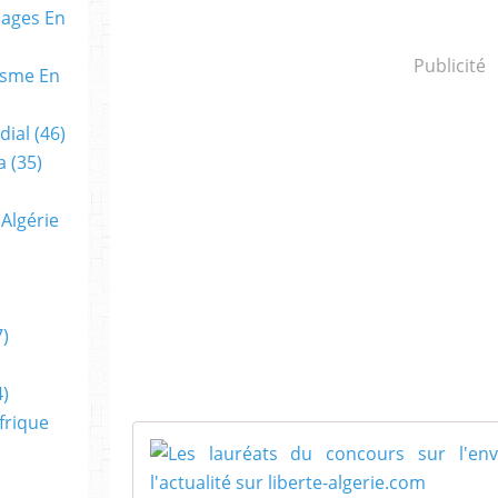
cages En
Publicité
gisme En
dial
(46)
a
(35)
 Algérie
)
)
frique