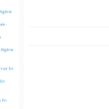
Algérie
ée -
s
 Algérie
rroir En
 En
s En