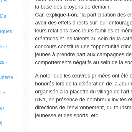
 Des
la base des citoyens de demain.
Car, explique-t-on, “la participation des 
 De
avoir des effets directs sur leur entourag
leurs relations avec leurs familles et mêm
riques
créatrices et les talents au sein de la caté
rie
concours constitue une “opportunité d'inci
jeunes à prendre part aux campagnes de l
es -
comportements négatifs au sein de la socié
À noter que les œuvres primées ont été 
lgérie
honorés lors de la célébration de la Jou
organisée à la placette du village de l'arti
les -
RN1, en présence de nombreux invités et 
ier
directions de l'environnement, du tourisme 
jeunesse et des sports, etc.
)