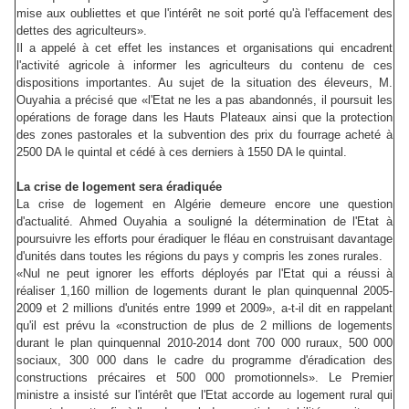
mise aux oubliettes et que l'intérêt ne soit porté qu'à l'effacement des
dettes des agriculteurs».
Il a appelé à cet effet les instances et organisations qui encadrent
l'activité agricole à informer les agriculteurs du contenu de ces
dispositions importantes. Au sujet de la situation des éleveurs, M.
Ouyahia a précisé que «l'Etat ne les a pas abandonnés, il poursuit les
opérations de forage dans les Hauts Plateaux ainsi que la protection
des zones pastorales et la subvention des prix du fourrage acheté à
2500 DA le quintal et cédé à ces derniers à 1550 DA le quintal.
La crise de logement sera éradiquée
La crise de logement en Algérie demeure encore une question
d'actualité. Ahmed Ouyahia a souligné la détermination de l'Etat à
poursuivre les efforts pour éradiquer le fléau en construisant davantage
d'unités dans toutes les régions du pays y compris les zones rurales.
«Nul ne peut ignorer les efforts déployés par l'Etat qui a réussi à
réaliser 1,160 million de logements durant le plan quinquennal 2005-
2009 et 2 millions d'unités entre 1999 et 2009», a-t-il dit en rappelant
qu'il est prévu la «construction de plus de 2 millions de logements
durant le plan quinquennal 2010-2014 dont 700 000 ruraux, 500 000
sociaux, 300 000 dans le cadre du programme d'éradication des
constructions précaires et 500 000 promotionnels». Le Premier
ministre a insisté sur l'intérêt que l'Etat accorde au logement rural qui