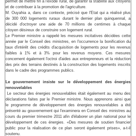
permet de mettre fin à l'exode rural, de garantir la stabilité aux citoyens
et de contribuer à la promotion de l'agriculture.
M. Ouyahia a, dans ce contexte, précisé que l'Etat qui a réalisé plus
de 300 000 logements ruraux durant le dernier plan quinquennal, a
décidé d'octroyer une aide de 70 millions de centimes à chaque
citoyen désireux de construire son logement rural.
Le Premier ministre a rappelé les mesures incitatives décidées cette
année par le Conseil des ministres, en l'occurrence la bonification du
taux d'intérêt des crédits d'acquisition de logements pour les revenus
faibles à 1% et à 3% pour les revenus moyens. Ces mesures
concernent également l'octroi d'aides aux entrepreneurs et la réduction
des prix des terrains destinés à la construction des logements inscrits
dans le cadre des programmes publics.
Le gouvernement insiste sur le développement des énergies
renouvelables
Le secteur des énergies renouvelables était également au menu des
déclarations faites par le Premier ministre. Nous apprenons ainsi que
le programme de développement des énergies renouvelables a été
présenté au gouvernement qui l'examinera en Conseil des ministres au
cours du premier trimestre 2011 afin d'élaborer un plan national pour le
développement de ces énergies. «Des mesures de soutien financier
public pour la réalisation de ce plan seront également prises», a-t-il
soutenu.