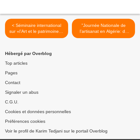
< Séminaire international
"Journée Nationale de
sur «l’Art et le patrimoine» :
l’artisanat en Algérie: de
Lieux et enjeux de la
l’artisanat engagé à Tizi
mémoire patrimoniale par
ouzou" par La Kabylie.com
Lynda Graba (El Moujahid)
>
Hébergé par Overblog
Top articles
Pages
Contact
Signaler un abus
C.G.U.
Cookies et données personnelles
Préférences cookies
Voir le profil de Karim Tedjani sur le portail Overblog