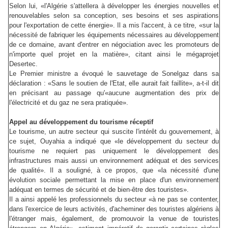
Selon lui, «l'Algérie s'attellera à développer les énergies nouvelles et
renouvelables selon sa conception, ses besoins et ses aspirations
pour l'exportation de cette énergie». Il a mis l'accent, à ce titre, «sur la
nécessité de fabriquer les équipements nécessaires au développement
de ce domaine, avant d'entrer en négociation avec les promoteurs de
n'importe quel projet en la matière», citant ainsi le mégaprojet
Desertec.
Le Premier ministre a évoqué le sauvetage de Sonelgaz dans sa
déclaration : «Sans le soutien de l'Etat, elle aurait fait faillite», a-t-il dit
en précisant au passage qu'«aucune augmentation des prix de
l'électricité et du gaz ne sera pratiquée».
Appel au développement du tourisme réceptif
Le tourisme, un autre secteur qui suscite l'intérêt du gouvernement, à
ce sujet, Ouyahia a indiqué que «le développement du secteur du
tourisme ne requiert pas uniquement le développement des
infrastructures mais aussi un environnement adéquat et des services
de qualité». Il a souligné, à ce propos, que «la nécessité d'une
évolution sociale permettant la mise en place d'un environnement
adéquat en termes de sécurité et de bien-être des touristes».
Il a ainsi appelé les professionnels du secteur «à ne pas se contenter,
dans l'exercice de leurs activités, d'acheminer des touristes algériens à
l'étranger mais, également, de promouvoir la venue de touristes