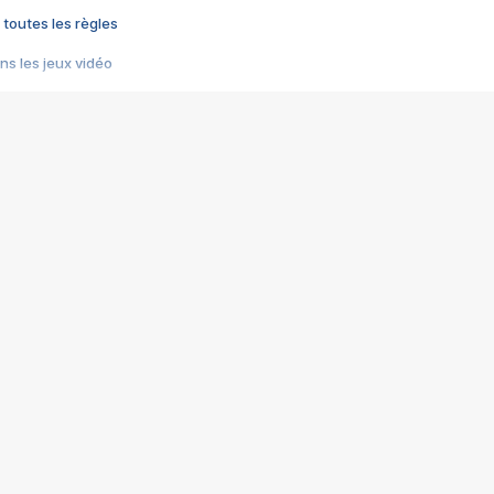
 toutes les règles
s les jeux vidéo
us choquant de Rockstar ? - Le scandale BULLY
e plus moche de Steam
du RÊVE tourne au CAUCHEMAR
pendant 8 heures
it… à tort
umiliés par un jeu vidéo
ire - Final Fantasy 8
ti un empire - Age of Empires
story DOFUS
tard, il crée l'un des pires jeux de tous les temps, MindsEye.