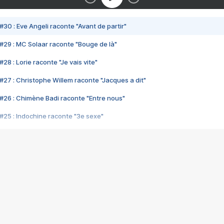
#30 : Eve Angeli raconte "Avant de partir"
#29 : MC Solaar raconte "Bouge de là"
28 : Lorie raconte "Je vais vite"
#27 : Christophe Willem raconte "Jacques a dit"
#26 : Chimène Badi raconte "Entre nous"
#25 : Indochine raconte "3e sexe"
#24 : Zaho raconte "C'est chelou"
#23 : Patrick Bruel raconte "Au café des délices"
#22 : Kyo raconte "Le chemin"
#21 : Nolwenn Leroy raconte "Cassé"
#20 : Patrick Hernandez raconte "Born to be alive"