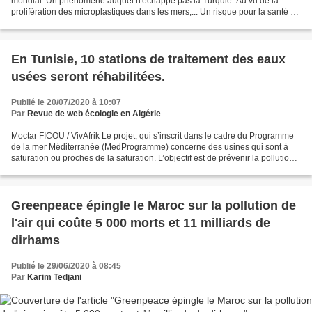
mondial. Un phénomène auquel n'échappe pas la Turquie. Au vu de la
prolifération des microplastiques dans les mers,... Un risque pour la santé de
tous Ingérés par les poissons et...
En Tunisie, 10 stations de traitement des eaux
usées seront réhabilitées.
Publié le 20/07/2020 à 10:07
Par
Revue de web écologie en Algérie
Moctar FICOU / VivAfrik Le projet, qui s’inscrit dans le cadre du Programme
de la mer Méditerranée (MedProgramme) concerne des usines qui sont à
saturation ou proches de la saturation. L’objectif est de prévenir la pollution
de la méditerranée par les...
Greenpeace épingle le Maroc sur la pollution de
l'air qui coûte 5 000 morts et 11 milliards de
dirhams
Publié le 29/06/2020 à 08:45
Par
Karim Tedjani